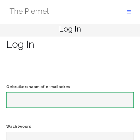
Ga
The Piemel
naar
de
inhoud
Log In
Log In
Gebruikersnaam of e-mailadres
Wachtwoord