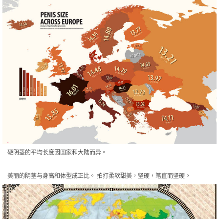
硬阴茎的平均长度因国家和大陆而异。
美丽的阴茎与身高和体型成正比。 拍打柔软甜美，坚硬，笔直而坚硬。