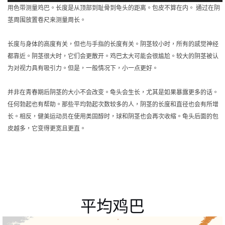
用色带测量鸡巴。长度是从顶部到耻骨到龟头的距离。包皮不算在内。
通过在阴
茎周围放置卷尺来测量周长。
长度与身体的高度有关，但也与手指的长度有关。阴茎较小时，所有的感觉神经
都靠近。阴茎很大时，它们会更散开。鸡巴太大可能会很尴尬。较大的阴茎被认
为对视力具有吸引力。但是，一般情况下，小一点更好。
并非在青春期后阴茎的大小不会改变。龟头会生长，尤其是如果暴露更多的话。
任何勃起也有帮助。那些平均勃起次数较多的人，阴茎的长度和直径也会有所增
长。相反，健美运动员在使用类固醇时，球和阴茎也会再次收缩。龟头后面的包
皮越多，它变得更宽且更直。
平均鸡巴