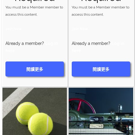
You must be a Member member to
You must be a Member member to
access this content.
access this content.
Join Now
Join Now
Already a member?
Log in
Already a member?
Log in
here
here
閱讀更多
閱讀更多