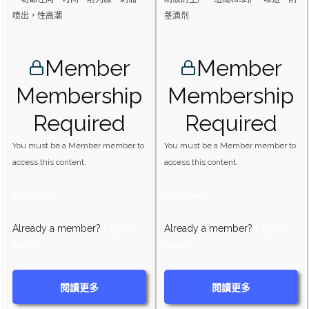
喷​​出，性高潮
茎滴剂
Member
Member
Membership
Membership
Required
Required
You must be a Member member to
You must be a Member member to
access this content.
access this content.
Join Now
Join Now
Already a member?
Log in
Already a member?
Log in
here
here
閱讀更多
閱讀更多