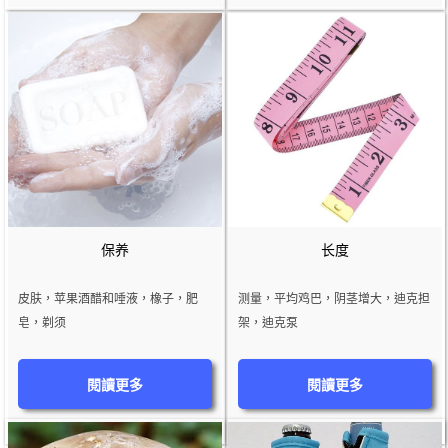
保养
长度
皮肤，苹果酒醋和唾液，橡子，肥
测量，平均鸡巴，阴茎增大，迪克担
皂，剃须
架，迪克泵
閱讀更多
閱讀更多