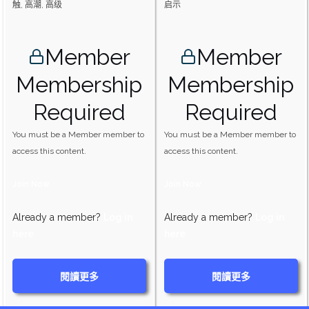
触, 高潮, 高级
启示
Member
Member
Membership
Membership
Required
Required
You must be a Member member to
You must be a Member member to
access this content.
access this content.
Join Now
Join Now
Already a member?
Log in
Already a member?
Log in
here
here
閱讀更多
閱讀更多