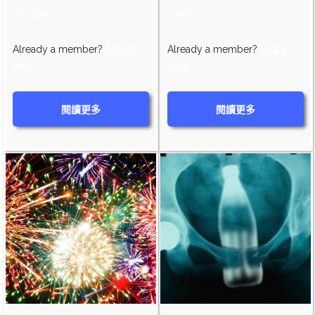
Join Now
Join Now
Already a member?
Log in
Already a member?
Log in
here
here
閱讀更多
閱讀更多