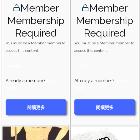
Member
Member
Membership
Membership
Required
Required
You must be a Member member to
You must be a Member member to
access this content.
access this content.
Join Now
Join Now
Already a member?
Log in
Already a member?
Log in
here
here
閱讀更多
閱讀更多