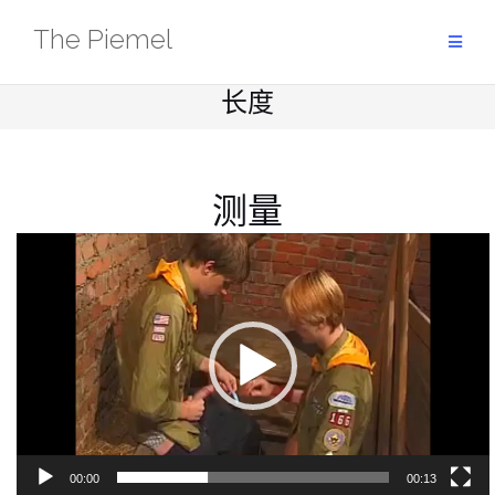
Skip
The Piemel
to
content
长度
测量
視
訊
播
放
器
00:00
00:13