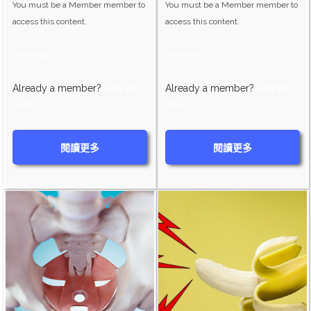
You must be a Member member to
You must be a Member member to
access this content.
access this content.
Join Now
Join Now
Already a member?
Log in
Already a member?
Log in
here
here
閱讀更多
閱讀更多