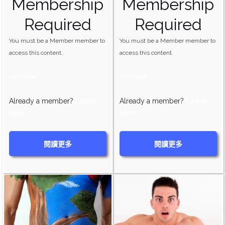
Membership
Membership
Required
Required
You must be a Member member to
You must be a Member member to
access this content.
access this content.
Join Now
Join Now
Already a member?
Log in
Already a member?
Log in
here
here
閱讀更多
閱讀更多