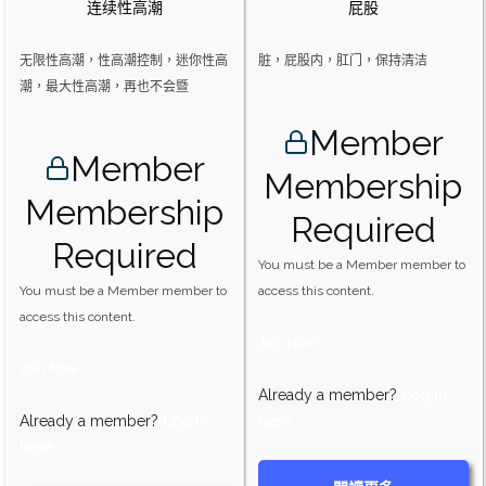
连续性高潮
屁股
无限性高潮，性高潮控制，迷你性高
脏，屁股内，肛门，保持清洁
潮，最大性高潮，再也不会暨
Member
Member
Membership
Membership
Required
Required
You must be a Member member to
You must be a Member member to
access this content.
access this content.
Join Now
Join Now
Already a member?
Log in
Already a member?
Log in
here
here