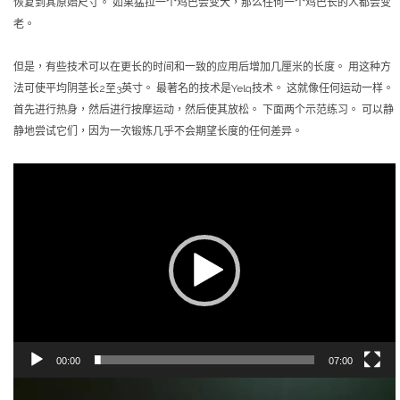
恢复到其原始尺寸。 如果猛拉一个鸡巴会变大，那么任何一个鸡巴长的人都会变
老。
但是，有些技术可以在更长的时间和一致的应用后增加几厘米的长度。 用这种方
法可使平均阴茎长2至3英寸。 最著名的技术是Yelq技术。 这就像任何运动一样。
首先进行热身，然后进行按摩运动，然后使其放松。 下面两个示范练习。 可以静
静地尝试它们，因为一次锻炼几乎不会期望长度的任何差异。
視
訊
播
放
器
00:00
07:00
視