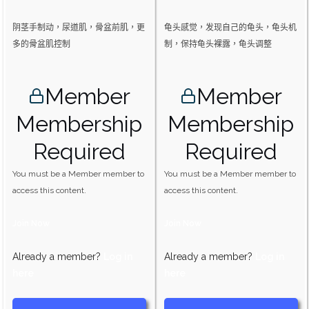
阴茎手制动，尿道肌，骨盆前肌，更
龟头感觉，发现自己的龟头，龟头机
多的骨盆肌控制
制，保持龟头裸露，龟头调整
Member
Member
Membership
Membership
Required
Required
You must be a Member member to
You must be a Member member to
access this content.
access this content.
Join Now
Join Now
Already a member?
Log in
Already a member?
Log in
here
here