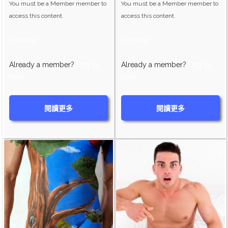
You must be a Member member to
You must be a Member member to
access this content.
access this content.
Join Now
Join Now
Already a member?
Log in
Already a member?
Log in
here
here
閱讀更多
閱讀更多