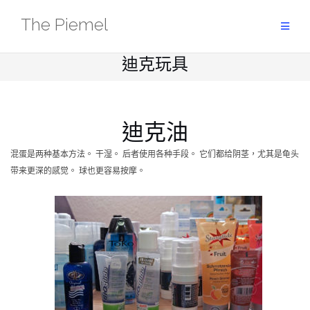
Skip
The Piemel
to
content
迪克玩具
迪克油
混蛋是两种基本方法。 干湿。 后者使用各种手段。 它们都给阴茎，尤其是龟头
带来更深的感觉。 球也更容易按摩。