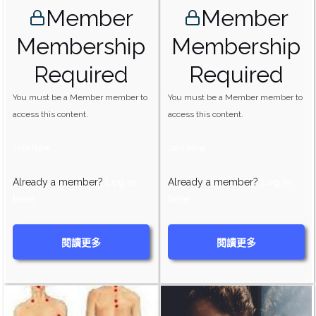
Member
Member
Membership
Membership
Required
Required
You must be a Member member to
You must be a Member member to
access this content.
access this content.
Join Now
Join Now
Already a member?
Log in
Already a member?
Log in
here
here
閱讀更多
閱讀更多