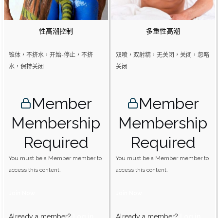
性高潮控制
多重性高潮
锥体，不挤水，开始-停止，不挤
双喷，双射精，无关闭，关闭，忽略
水，保持关闭
关闭
Member
Member
Membership
Membership
Required
Required
You must be a Member member to
You must be a Member member to
access this content.
access this content.
Join Now
Join Now
Already a member?
Log in
Already a member?
Log in