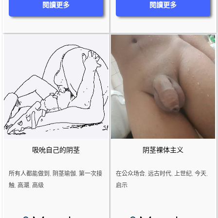
閱讀更多
閱讀更多
吸吮自己的阴茎
阴茎裸体主义
所有人都能做到, 阴茎瑜伽, 第一次接
在公众场合, 远古时代, 上世纪, 今天,
触, 高潮, 高级
启示