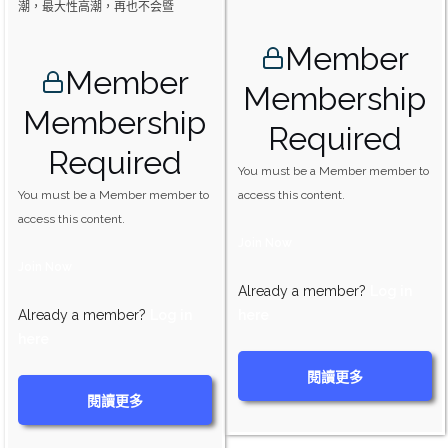
潮，最大性高潮，再也不会暨
Member
Member
Membership
Membership
Required
Required
You must be a Member member to
You must be a Member member to
access this content.
access this content.
Join Now
Join Now
Already a member?
Log in
Already a member?
Log in
here
here
閱讀更多
閱讀更多