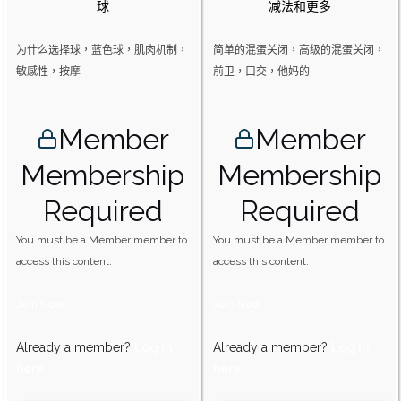
球
减法和更多
为什么选择球，蓝色球，肌肉机制，
简单的混蛋关闭，高级的混蛋关闭，
敏感性，按摩
前卫，口交，他妈的
Member
Member
Membership
Membership
Required
Required
You must be a Member member to
You must be a Member member to
access this content.
access this content.
Join Now
Join Now
Already a member?
Log in
Already a member?
Log in
here
here