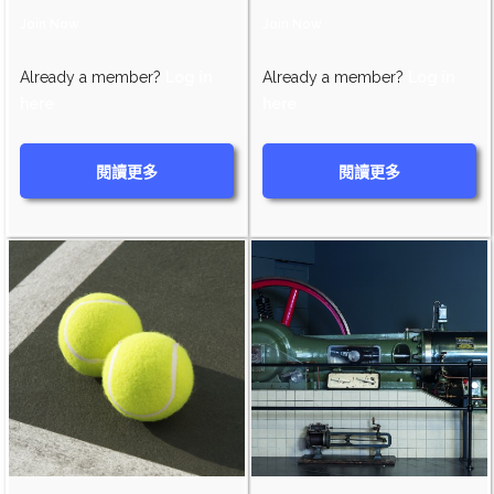
Join Now
Join Now
Already a member?
Log in
Already a member?
Log in
here
here
閱讀更多
閱讀更多