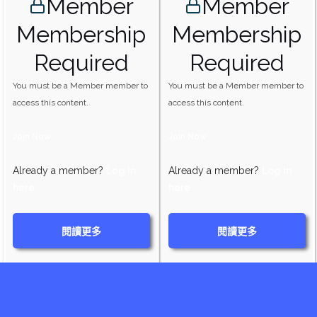
Member
Member
Membership
Membership
Required
Required
You must be a Member member to
You must be a Member member to
access this content.
access this content.
Join Now
Join Now
Already a member?
Log in
Already a member?
Log in
here
here
閱讀更多
閱讀更多