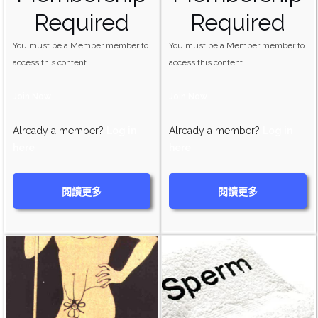
Required
Required
You must be a Member member to
You must be a Member member to
access this content.
access this content.
Join Now
Join Now
Already a member?
Log in
Already a member?
Log in
here
here
閱讀更多
閱讀更多