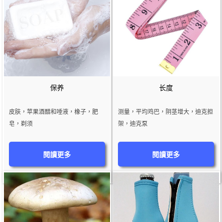
保养
长度
皮肤，苹果酒醋和唾液，橡子，肥
测量，平均鸡巴，阴茎增大，迪克担
皂，剃须
架，迪克泵
閱讀更多
閱讀更多