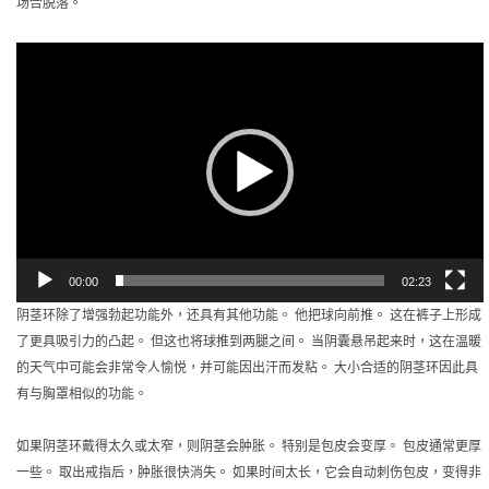
场合脱落。
視
訊
播
放
器
00:00
02:23
阴茎环除了增强勃起功能外，还具有其他功能。 他把球向前推。 这在裤子上形成
了更具吸引力的凸起。 但这也将球推到两腿之间。 当阴囊悬吊起来时，这在温暖
的天气中可能会非常令人愉悦，并可能因出汗而发粘。 大小合适的阴茎环因此具
有与胸罩相似的功能。
如果阴茎环戴得太久或太窄，则阴茎会肿胀。 特别是包皮会变厚。 包皮通常更厚
一些。 取出戒指后，肿胀很快消失。 如果时间太长，它会自动刺伤包皮，变得非