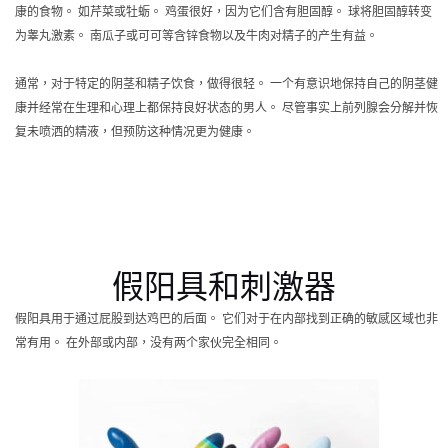
康的食物。 如芹菜或牡蛎。 鸡蛋很好，因为它们含有胆固醇。 球将胆固醇转变
为睾丸激素。 南瓜子或可可等含锌食物以及牛肉对精子的产生有益。
通常，对于特定的阴茎和精子饮食，做得很轻。 一个有意识地保持自己的阴茎健
康并经常在生理和心理上都保持良好状态的男人。 尽管事实上前列腺会分解并恢
复未喷洒的精液，但预防这种情况更为健康。
假阳具和刺激器
假阳具用于通过屁股到达鸡巴的后面。 它们对于在内部找到正确的敏感区域也非
常有用。 在外部或内部，没有两个家伙完全相同。