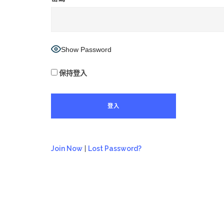
Show Password
保持登入
Join Now
|
Lost Password?