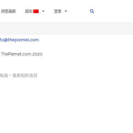
阴茎画廊
語言:
登录
nfo@thepiemel.com
 ThePiemel.com 2020
私权，条款和科洛芬